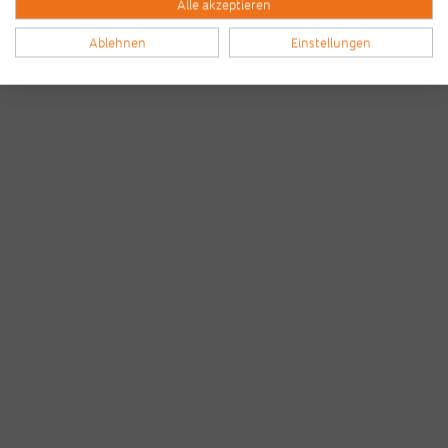
Alle akzeptieren
Ablehnen
Einstellungen
Bilder & Videos vom B2Run Bremen
aus den Vorjahren