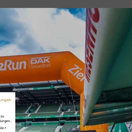
mungen
 zu
llungen.
ite +