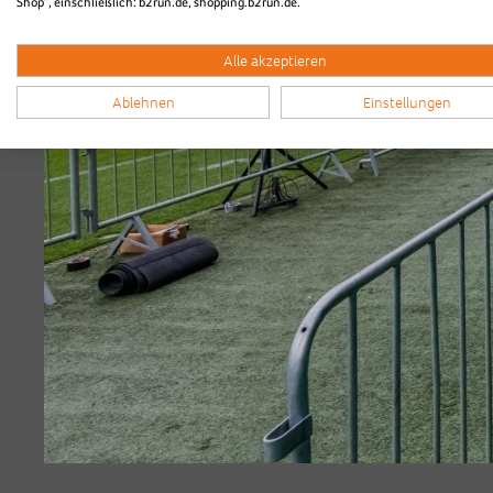
Shop“, einschließlich: b2run.de, shopping.b2run.de.
Alle akzeptieren
Ablehnen
Einstellungen
Highlightvideo vom