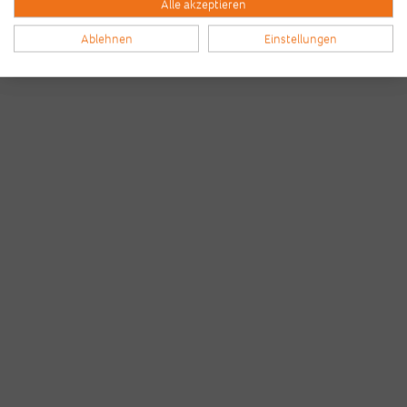
Alle akzeptieren
Ablehnen
Einstellungen
Bilder & Videos vom B2Run Bremen
aus den Vorjahren