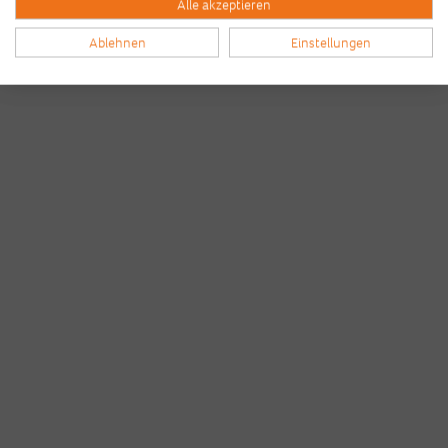
Alle akzeptieren
Ablehnen
Einstellungen
Bilder & Videos vom B2Run Bremen
aus den Vorjahren