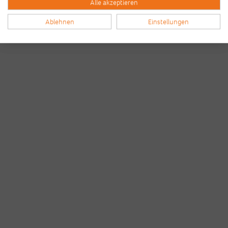
Alle akzeptieren
Ablehnen
Einstellungen
Bilder & Videos vom B2Run Bremen
aus den Vorjahren