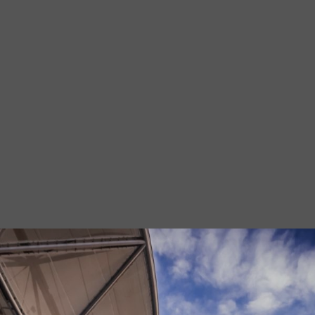
Aachen
Ber
Dillingen/Saar
Do