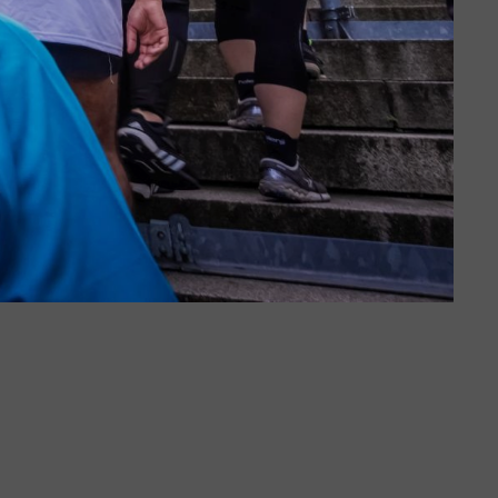
nnover
blenz