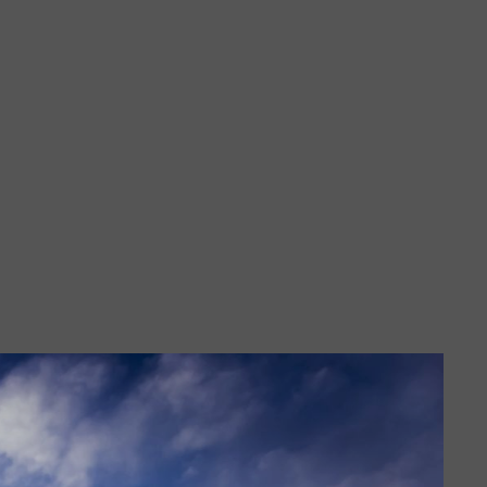
lin
rtmund