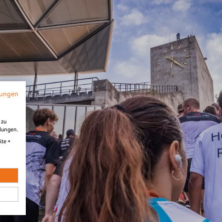
mungen
Frankfurt
Fre
 zu
llungen.
ite +