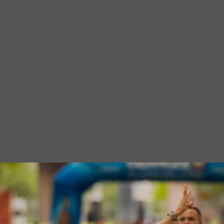
Aachen
Ber
Dillingen/Saar
Do