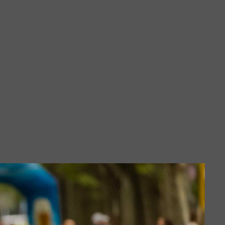
lin
rtmund