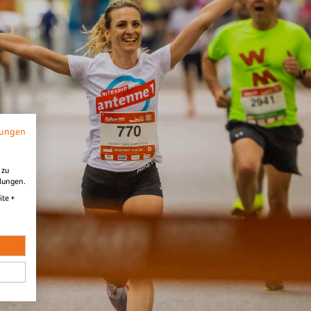
mungen
Frankfurt
Fre
 zu
llungen.
ite +