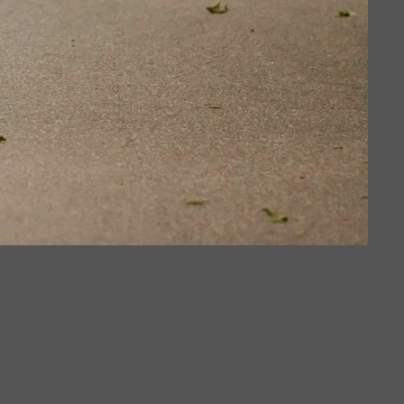
nnover
blenz