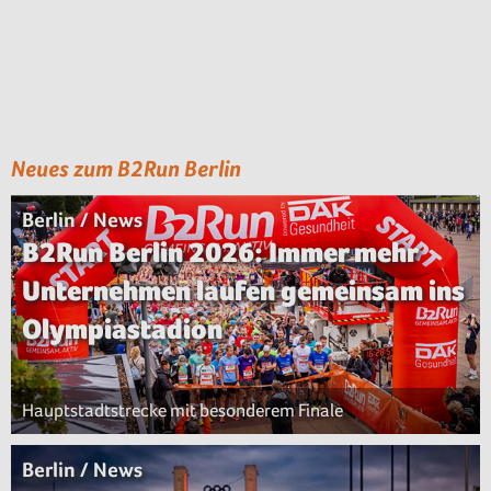
Neues zum B2Run Berlin
Berlin / News
B2Run Berlin 2026: Immer mehr
Unternehmen laufen gemeinsam ins
Olympiastadion
Hauptstadtstrecke mit besonderem Finale
Berlin / News