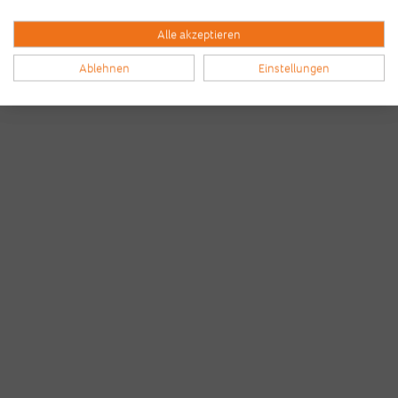
Alle akzeptieren
Ablehnen
Einstellungen
Bilder & Videos vom B2Run Berlin aus
den Vorjahren