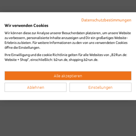
Datenschutzbestimmungen
Wir verwenden Cookies
Wir können diese zur Analyse unserer Besucherdaten platzieren, um unsere Website
zu verbessern, personalisierte Inhalte anzuzeigen und Dir ein großartiges Website-
Erlebnis zu bieten. Für weitere Informationen zu den von uns verwendeten Cookies
öffne die Einstellungen.
Bilder & Videos vom B2Run Aachen
Ihre Einwilligung und die cookie Richtlinie gelten für alle Websites von „B2Run.de:
Website + Shop“, einschließlich: b2run.de, shopping.b2run.de.
aus den Vorjahren
Alle akzeptieren
Ablehnen
Einstellungen