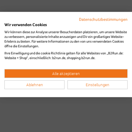
Datenschutzbestimmungen
Wir verwenden Cookies
Wir können diese zur Analyse unserer Besucherdaten platzieren, um unsere Website
zu verbessern, personalisierte Inhalte anzuzeigen und Dir ein großartiges Website-
Erlebnis zu bieten. Für weitere Informationen zu den von uns verwendeten Cookies
öffne die Einstellungen.
Bilder & Videos vom B2Run Aachen
Ihre Einwilligung und die cookie Richtlinie gelten für alle Websites von „B2Run.de:
Website + Shop“, einschließlich: b2run.de, shopping.b2run.de.
aus den Vorjahren
Alle akzeptieren
Ablehnen
Einstellungen