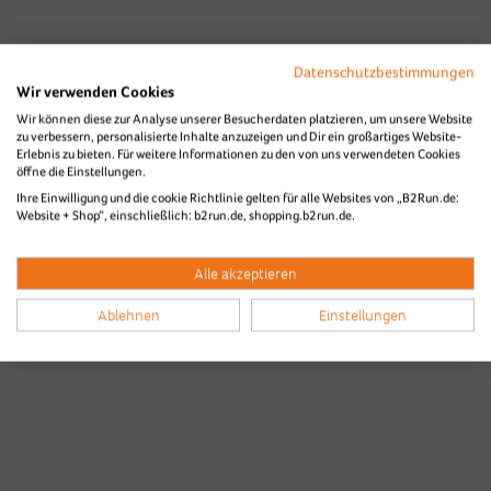
Datenschutzbestimmungen
Wir verwenden Cookies
Wir können diese zur Analyse unserer Besucherdaten platzieren, um unsere Website
zu verbessern, personalisierte Inhalte anzuzeigen und Dir ein großartiges Website-
Erlebnis zu bieten. Für weitere Informationen zu den von uns verwendeten Cookies
öffne die Einstellungen.
Bilder & Videos vom B2Run Aachen
Ihre Einwilligung und die cookie Richtlinie gelten für alle Websites von „B2Run.de:
Website + Shop“, einschließlich: b2run.de, shopping.b2run.de.
aus den Vorjahren
Alle akzeptieren
Ablehnen
Einstellungen