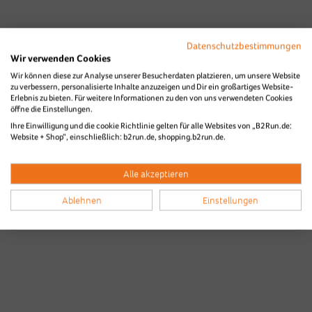
Datenschutzbestimmungen
Wir verwenden Cookies
Wir können diese zur Analyse unserer Besucherdaten platzieren, um unsere Website
zu verbessern, personalisierte Inhalte anzuzeigen und Dir ein großartiges Website-
Erlebnis zu bieten. Für weitere Informationen zu den von uns verwendeten Cookies
öffne die Einstellungen.
Bilder & Videos vom B2Run Aachen
Ihre Einwilligung und die cookie Richtlinie gelten für alle Websites von „B2Run.de:
Website + Shop“, einschließlich: b2run.de, shopping.b2run.de.
aus den Vorjahren
Alle akzeptieren
Ablehnen
Einstellungen