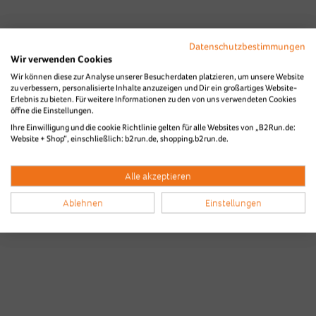
Datenschutzbestimmungen
Wir verwenden Cookies
Wir können diese zur Analyse unserer Besucherdaten platzieren, um unsere Website
zu verbessern, personalisierte Inhalte anzuzeigen und Dir ein großartiges Website-
Erlebnis zu bieten. Für weitere Informationen zu den von uns verwendeten Cookies
öffne die Einstellungen.
Bilder & Videos vom B2Run Aachen
Ihre Einwilligung und die cookie Richtlinie gelten für alle Websites von „B2Run.de:
Website + Shop“, einschließlich: b2run.de, shopping.b2run.de.
aus den Vorjahren
Alle akzeptieren
Ablehnen
Einstellungen