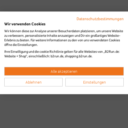
Datenschutzbestimmungen
Wir verwenden Cookies
Wir können diese zur Analyse unserer Besucherdaten platzieren, um unsere Website
zu verbessern, personalisierte Inhalte anzuzeigen und Dir ein großartiges Website-
Erlebnis zu bieten. Für weitere Informationen zu den von uns verwendeten Cookies
öffne die Einstellungen.
Bilder & Videos vom B2Run Aachen
Ihre Einwilligung und die cookie Richtlinie gelten für alle Websites von „B2Run.de:
Website + Shop“, einschließlich: b2run.de, shopping.b2run.de.
aus den Vorjahren
Alle akzeptieren
Ablehnen
Einstellungen