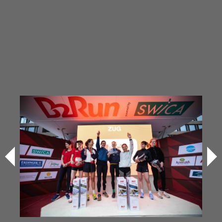
04.05.2026
Event Info
B2Run Zug
Alle Informationen zum B2Run Zug findest du in unserem
Eventbooklet
.
Anmeldeschluss:
20. April 2026
Nachmeldeschluss: 30. April 2026
Jetzt anmelden
Zeitplan
Montag, 4. Mai 2026, Stierenmarkt Zug
17:00 Uhr
Beginn der Veranstaltung